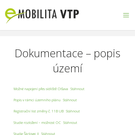
Skip
to
content
Dokumentace – popis
území
Možné napojení přes sídliště Olšava
Stáhnout
Popis v rámci územního plánu
Stáhnout
Registrační list změny č. 11B UB
Stáhnout
Studie rozložení – možnost OC
Stáhnout
Studie Škrlovec II
Stáhnout