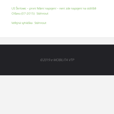
US Škrlovec – první řešení napojení – není zde napojení na sídliště
Olšavu (07-2015)
Stáhnout
Veřejná vyhláška
Stáhnout
©2019 e MOBILITA VTP